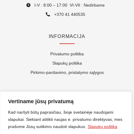
I-V : 8:00 – 17:00 VI-VII : Nedirbame
+370 41 440535
INFORMACIJA
Privatumo politika
Slapukų politika
Pirkimo-pardavimo, pristatymo sąlygos
APIE MUS
Vertiname jūsų privatumą
Kontaktai
Kad naršyti būtų paprasčiau, šioje svetainėje naudojami
slapukai. Siekiant atitikti naujas e. privatumo direktyvas, mes
Rekvizitai
prašome Jūsų sutikimo naudoti slapukus.
Slapukų politika
ES Parama