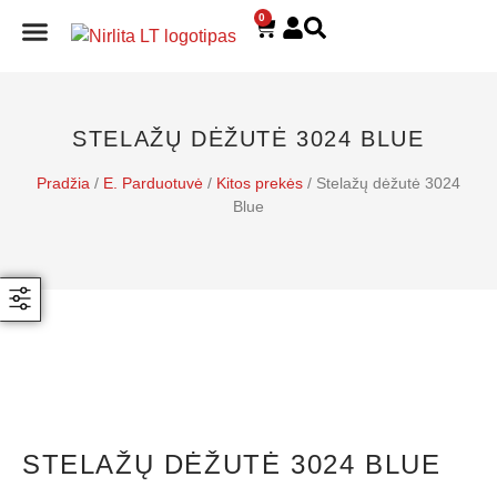
0
E. PARDUOTUVĖ
STELAŽŲ DĖŽUTĖ 3024 BLUE
Pradžia
/
E. Parduotuvė
/
Kitos prekės
/ Stelažų dėžutė 3024
Blue
STELAŽŲ DĖŽUTĖ 3024 BLUE