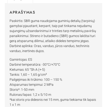
APRAŠYMAS
Paskirtis: SBR guma naudojama guminių detalių (tarpinių)
gamybai pjaustant, kerpant, taip pat tinkama nejudamų
sujungimų užsandarinimui ir trinties tarp metalinių paviršių
panaikinimui. Stireno ir butadieno (SBR) gumos lakštai turi
gerą atsparumą dilimui, atlaiko dideles tempimo jėgas.
Darbinė aplinka: Oras, vanduo, jūros vanduo, techninis
vanduo, inertinės dujos.
Gamintojas: ES
Darbinė temperatūra: -30°C/+70°C
Kietumas: 65 °Sh A (+-5)
Tankis: 1,60 – 1,65 g/cm³
Pailgėjimas iki trūkimo: 100 – 150 %
Atsparumas tempimui: 2 MPa
Storis*: 1-50 mm
Rulonas/lapas: 1,2 x 5/10 m
*kai storis yra didesnis nei 15 mm, guma tiekiama tik lapais
1 x 1 m