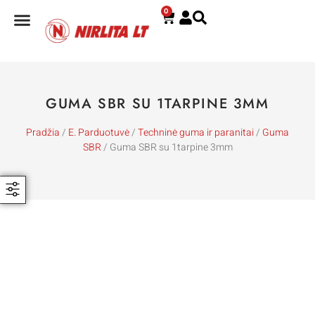
0
E. PARDUOTUVĖ
GUMA SBR SU 1TARPINE 3MM
Pradžia
/
E. Parduotuvė
/
Techninė guma ir paranitai
/
Guma
SBR
/ Guma SBR su 1tarpine 3mm