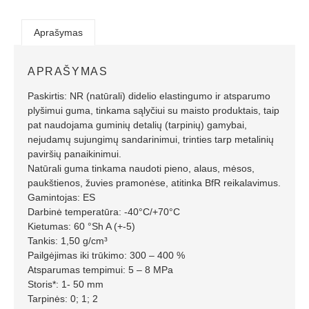
Aprašymas
APRAŠYMAS
Paskirtis: NR (natūrali) didelio elastingumo ir atsparumo
plyšimui guma, tinkama sąlyčiui su maisto produktais, taip
pat naudojama guminių detalių (tarpinių) gamybai,
nejudamų sujungimų sandarinimui, trinties tarp metalinių
paviršių panaikinimui.
Natūrali guma tinkama naudoti pieno, alaus, mėsos,
paukštienos, žuvies pramonėse, atitinka BfR reikalavimus.
Gamintojas: ES
Darbinė temperatūra: -40°C/+70°C
Kietumas: 60 °Sh A (+-5)
Tankis: 1,50 g/cm³
Pailgėjimas iki trūkimo: 300 – 400 %
Atsparumas tempimui: 5 – 8 MPa
Storis*: 1- 50 mm
Tarpinės: 0; 1; 2