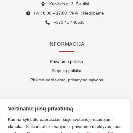
Kupiškio g. 3, Šiauliai
I-V : 8:00 – 17:00 VI-VII : Nedirbame
+370 41 440535
INFORMACIJA
Privatumo politika
Slapukų politika
Pirkimo-pardavimo, pristatymo sąlygos
APIE MUS
Vertiname jūsų privatumą
Kontaktai
Kad naršyti būtų paprasčiau, šioje svetainėje naudojami
slapukai. Siekiant atitikti naujas e. privatumo direktyvas, mes
Rekvizitai