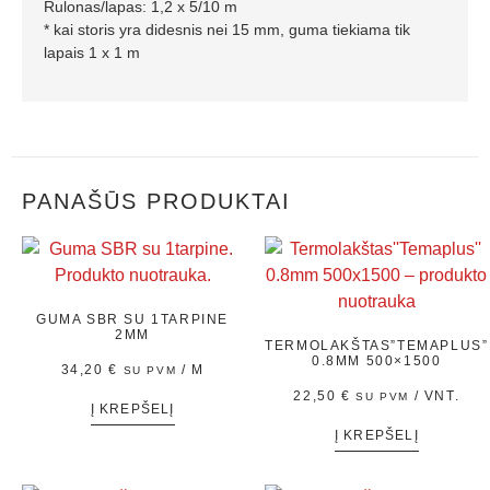
Rulonas/lapas: 1,2 x 5/10 m
* kai storis yra didesnis nei 15 mm, guma tiekiama tik
lapais 1 x 1 m
PANAŠŪS PRODUKTAI
GUMA SBR SU 1TARPINE
2MM
TERMOLAKŠTAS”TEMAPLUS”
0.8MM 500×1500
34,20
€
/ M
SU PVM
22,50
€
/ VNT.
SU PVM
Į KREPŠELĮ
Į KREPŠELĮ