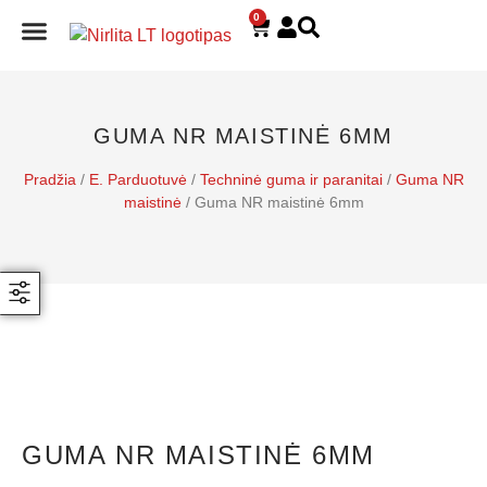
0
E. PARDUOTUVĖ
GUMA NR MAISTINĖ 6MM
Pradžia
/
E. Parduotuvė
/
Techninė guma ir paranitai
/
Guma NR
maistinė
/ Guma NR maistinė 6mm
GUMA NR MAISTINĖ 6MM