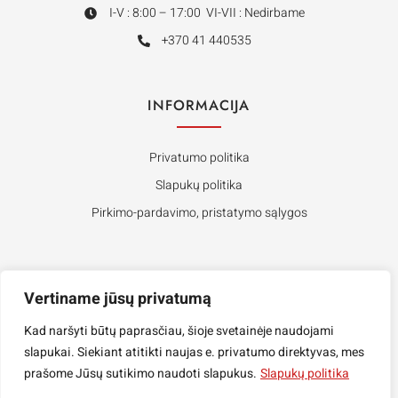
I-V : 8:00 – 17:00 VI-VII : Nedirbame
+370 41 440535
INFORMACIJA
Privatumo politika
Slapukų politika
Pirkimo-pardavimo, pristatymo sąlygos
APIE MUS
Vertiname jūsų privatumą
Kontaktai
Kad naršyti būtų paprasčiau, šioje svetainėje naudojami
slapukai. Siekiant atitikti naujas e. privatumo direktyvas, mes
Rekvizitai
prašome Jūsų sutikimo naudoti slapukus.
Slapukų politika
ES Parama