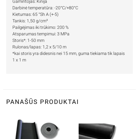
Gamintojas: Kinija
Darbinė temperatūra: -20°C/+80°C
Kietumas: 65 °Sh A (+-5)
Tankis: 1,50 g/cm³
Pailgėjimas iki trūkimo: 200 %
Atsparumas tempimui: 3 MPa
Storis*: 1-50 mm
Rulonas/lapas: 1,2 x 5/10 m
*kai storis yra didesnis nei 15 mm, guma tiekiama tik lapais
1 x 1 m
PANAŠŪS PRODUKTAI