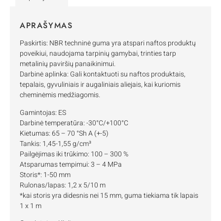
APRAŠYMAS
Paskirtis: NBR techninė guma yra atspari naftos produktų
poveikiui, naudojama tarpinių gamybai, trinties tarp
metalinių paviršių panaikinimui.
Darbinė aplinka: Gali kontaktuoti su naftos produktais,
tepalais, gyvuliniais ir augaliniais aliejais, kai kuriomis
cheminėmis medžiagomis.
Gamintojas: ES
Darbinė temperatūra: -30°C/+100°C
Kietumas: 65 – 70 °Sh A (+-5)
Tankis: 1,45-1,55 g/cm³
Pailgėjimas iki trūkimo: 100 – 300 %
Atsparumas tempimui: 3 – 4 MPa
Storis*: 1-50 mm
Rulonas/lapas: 1,2 x 5/10 m
*kai storis yra didesnis nei 15 mm, guma tiekiama tik lapais
1 x 1 m