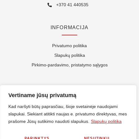
+370 41 440535
INFORMACIJA
Privatumo politika
Slapukų politika
Pirkimo-pardavimo, pristatymo sąlygos
APIE MUS
Vertiname jūsų privatumą
Kontaktai
Kad naršyti būtų paprasčiau, šioje svetainėje naudojami
slapukai. Siekiant atitikti naujas e. privatumo direktyvas, mes
Rekvizitai
prašome Jūsų sutikimo naudoti slapukus.
Slapukų politika
ES Parama
PARINKTYS
NESUTINKU