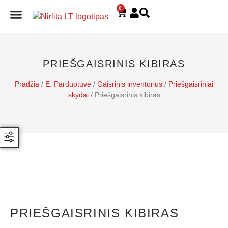
0
E. PARDUOTUVĖ
PRIEŠGAISRINIS KIBIRAS
Pradžia
/
E. Parduotuvė
/
Gaisrinis inventorius
/
Priešgaisriniai
skydai
/ Priešgaisrinis kibiras
PRIEŠGAISRINIS KIBIRAS