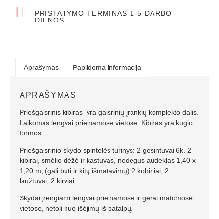
PRISTATYMO TERMINAS 1-5 DARBO
DIENOS.
Aprašymas
Papildoma informacija
APRAŠYMAS
Priešgaisrinis kibiras yra
gaisrinių įrankių komplekto dalis.
L
aikomas lengvai prieinamose vietose. Kibiras yra kūgio
formos.
Priešgaisrinio skydo spintelės turinys: 2 gesintuvai 6k, 2
kibirai, smėlio dėžė ir kastuvas, nedegus audeklas 1,40 x
1,20 m, (gali būti ir kitų išmatavimų) 2 kobiniai, 2
laužtuvai, 2 kirviai.
Skydai įrengiami lengvai prieinamose ir gerai matomose
vietose, netoli nuo išėjimų iš patalpų.