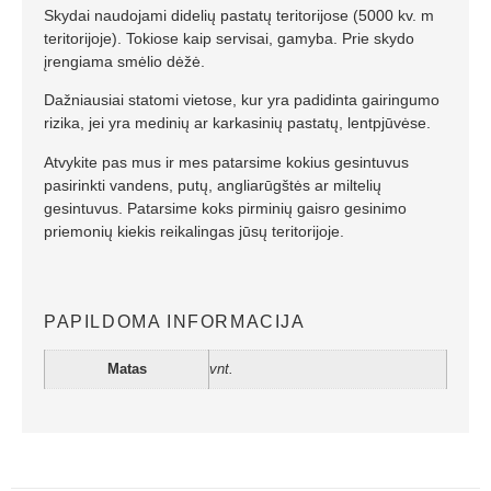
Skydai naudojami didelių pastatų teritorijose (5000 kv. m
teritorijoje). Tokiose kaip servisai, gamyba. Prie skydo
įrengiama smėlio dėžė.
Dažniausiai statomi vietose, kur yra padidinta gairingumo
rizika, jei yra medinių ar karkasinių pastatų, lentpjūvėse.
Atvykite pas mus ir mes patarsime kokius gesintuvus
pasirinkti vandens, putų, angliarūgštės ar miltelių
gesintuvus. Patarsime koks pirminių gaisro gesinimo
priemonių kiekis reikalingas jūsų teritorijoje.
PAPILDOMA INFORMACIJA
Matas
vnt.