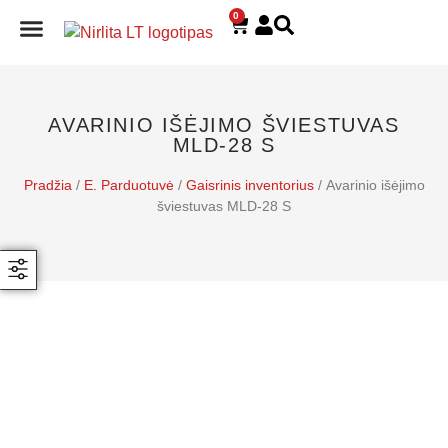
0
E. PARDUOTUVĖ
AVARINIO IŠĖJIMO ŠVIESTUVAS
MLD-28 S
Pradžia
/
E. Parduotuvė
/
Gaisrinis inventorius
/ Avarinio išėjimo
šviestuvas MLD-28 S