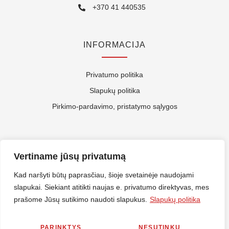
+370 41 440535
INFORMACIJA
Privatumo politika
Slapukų politika
Pirkimo-pardavimo, pristatymo sąlygos
APIE MUS
Vertiname jūsų privatumą
Kontaktai
Kad naršyti būtų paprasčiau, šioje svetainėje naudojami
slapukai. Siekiant atitikti naujas e. privatumo direktyvas, mes
Rekvizitai
prašome Jūsų sutikimo naudoti slapukus.
Slapukų politika
ES Parama
PARINKTYS
NESUTINKU