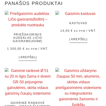
PANAŠŪS PRODUKTAI
KASTUVAS
14,00
€
/ VNT.
SU PVM
PRIEŠGAISRINIS
AUDEKLAS LIČIO
Į KREPŠELĮ
GAISRAMS(6X8M)
1 300,00
€
/ VNT.
SU PVM
Į KREPŠELĮ
GAISRINĖ RANKOVĖ