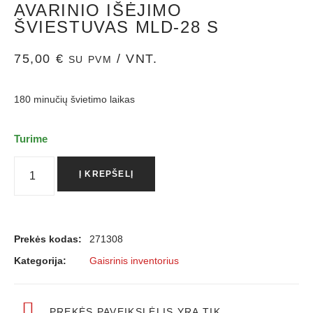
AVARINIO IŠĖJIMO
ŠVIESTUVAS MLD-28 S
75,00
€
/ VNT.
SU PVM
180 minučių švietimo laikas
Turime
Į KREPŠELĮ
Prekės kodas:
271308
Kategorija:
Gaisrinis inventorius
PREKĖS PAVEIKSLĖLIS YRA TIK