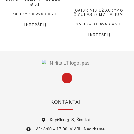
KOMPL. VIDAUS ČIAUPAMS
Ø 51
GAISRINIS UŽDARYMO
70,00
€
/ VNT.
SU PVM
ČIAUPAS 50MM., ALIUM.
35,00
€
/ VNT.
Į KREPŠELĮ
SU PVM
Į KREPŠELĮ
KONTAKTAI
Kupiškio g. 3, Šiauliai
I-V : 8:00 – 17:00 VI-VII : Nedirbame