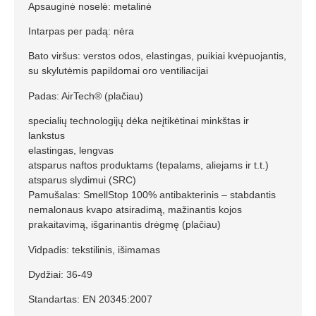
Apsauginė noselė: metalinė
Intarpas per padą: nėra
Bato viršus: verstos odos, elastingas, puikiai kvėpuojantis,
su skylutėmis papildomai oro ventiliacijai
Padas: AirTech® (plačiau)
specialių technologijų dėka neįtikėtinai minkštas ir
lankstus
elastingas, lengvas
atsparus naftos produktams (tepalams, aliejams ir t.t.)
atsparus slydimui (SRC)
Pamušalas: SmellStop 100% antibakterinis – stabdantis
nemalonaus kvapo atsiradimą, mažinantis kojos
prakaitavimą, išgarinantis drėgmę (plačiau)
Vidpadis: tekstilinis, išimamas
Dydžiai: 36-49
Standartas: EN 20345:2007