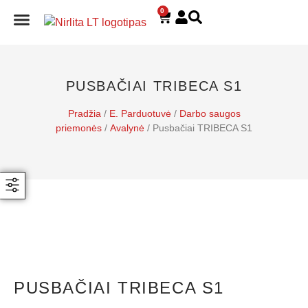
0
E. PARDUOTUVĖ
PUSBAČIAI TRIBECA S1
Pradžia
/
E. Parduotuvė
/
Darbo saugos
priemonės
/
Avalynė
/ Pusbačiai TRIBECA S1
PUSBAČIAI TRIBECA S1