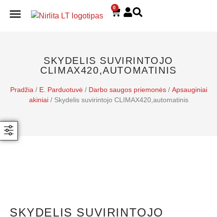
0
E. PARDUOTUVĖ
SKYDELIS SUVIRINTOJO
CLIMAX420,AUTOMATINIS
Pradžia
/
E. Parduotuvė
/
Darbo saugos priemonės
/
Apsauginiai
akiniai
/ Skydelis suvirintojo CLIMAX420,automatinis
SKYDELIS SUVIRINTOJO