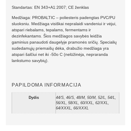
Standartas: EN 343+A1:2007; CE ženklas
Medžiaga: PROBALTIC – poliesteris padengtas PVC/PU
sluoksniu. Medžiaga visiškai nepralaidi vandeniui ir vėjui,
atspari riebalams, tepalams, fermentams ir
dezinfekantams. Šios medžiagos savybės leidžia
gaminius panaudoti daugelyje pramonės sričių. Specialių
sudedamųjų priemaišų dėka, drabužio medžiaga yra
atspari šalčiui net iki -50o C (nelūžinėja, nepraranda
lankstumo savybių).
PAPILDOMA INFORMACIJA
Dydis
44/S, 46/S, 48/M, 50/M, 52/L, 54/L,
56/XL, 58/XL, 60/XXL, 62/XXL,
64/XXXL, 66/XXXL