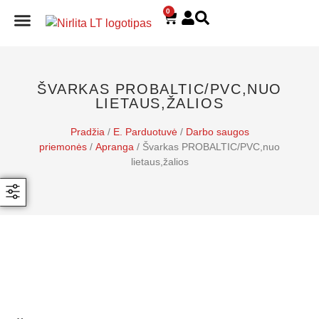
0
E. PARDUOTUVĖ
ŠVARKAS PROBALTIC/PVC,NUO
LIETAUS,ŽALIOS
Pradžia
/
E. Parduotuvė
/
Darbo saugos
priemonės
/
Apranga
/ Švarkas PROBALTIC/PVC,nuo
lietaus,žalios