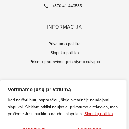
+370 41 440535
INFORMACIJA
Privatumo politika
Slapukų politika
Pirkimo-pardavimo, pristatymo sąlygos
APIE MUS
Vertiname jūsų privatumą
Kontaktai
Kad naršyti būtų paprasčiau, šioje svetainėje naudojami
slapukai. Siekiant atitikti naujas e. privatumo direktyvas, mes
Rekvizitai
prašome Jūsų sutikimo naudoti slapukus.
Slapukų politika
ES Parama