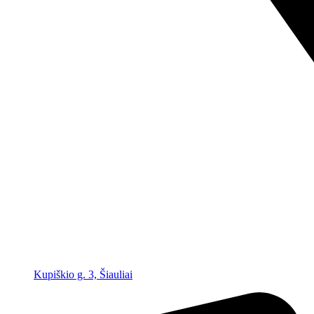
Kupiškio g. 3, Šiauliai