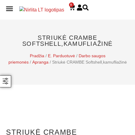
0
E. PARDUOTUVĖ
STRIUKĖ CRAMBE
SOFTSHELL,KAMUFLIAŽINĖ
Pradžia
/
E. Parduotuvė
/
Darbo saugos
priemonės
/
Apranga
/ Striukė CRAMBE Softshell,kamufliažinė
STRIUKĖ CRAMBE