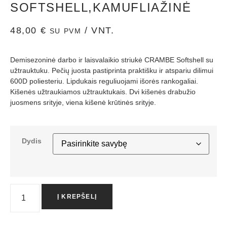
SOFTSHELL,KAMUFLIAŽINĖ
48,00
€
/ VNT.
SU PVM
Demisezoninė darbo ir laisvalaikio striukė CRAMBE Softshell su
užtrauktuku. Pečių juosta pastiprinta praktišku ir atspariu dilimui
600D poliesteriu. Lipdukais reguliuojami išorės rankogaliai.
Kišenės užtraukiamos užtrauktukais. Dvi kišenės drabužio
juosmens srityje, viena kišenė krūtinės srityje.
Dydis
Į KREPŠELĮ