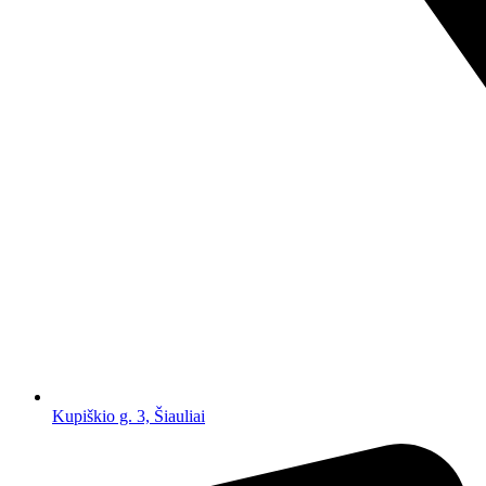
Kupiškio g. 3, Šiauliai