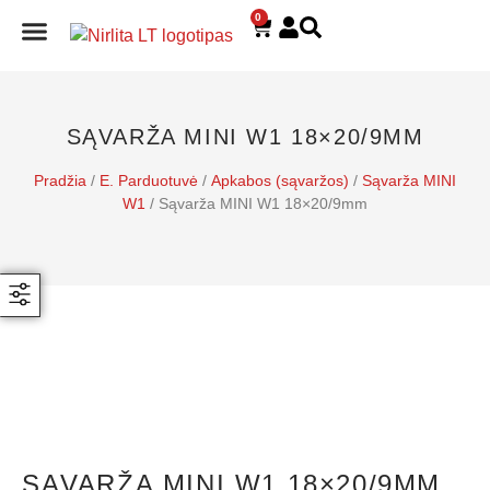
0
E. PARDUOTUVĖ
SĄVARŽA MINI W1 18×20/9MM
Pradžia
/
E. Parduotuvė
/
Apkabos (sąvaržos)
/
Sąvarža MINI
W1
/ Sąvarža MINI W1 18×20/9mm
SĄVARŽA MINI W1 18×20/9MM