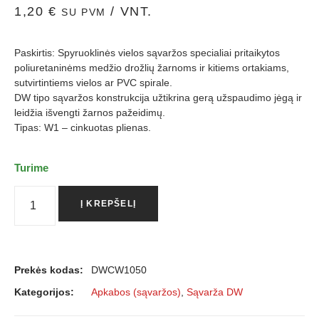
1,20
€
/ VNT.
SU PVM
Paskirtis: Spyruoklinės vielos sąvaržos specialiai pritaikytos
poliuretaninėms medžio drožlių žarnoms ir kitiems ortakiams,
sutvirtintiems vielos ar PVC spirale.
DW tipo sąvaržos konstrukcija užtikrina gerą užspaudimo jėgą ir
leidžia išvengti žarnos pažeidimų.
Tipas: W1 – cinkuotas plienas.
Turime
Į KREPŠELĮ
Prekės kodas:
DWCW1050
Kategorijos:
Apkabos (sąvaržos)
,
Sąvarža DW