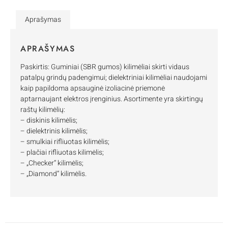
Aprašymas
APRAŠYMAS
Paskirtis: Guminiai (SBR gumos) kilimėliai skirti vidaus
patalpų grindų padengimui; dielektriniai kilimėliai naudojami
kaip papildoma apsauginė izoliacinė priemonė
aptarnaujant elektros įrenginius. Asortimente yra skirtingų
raštų kilimėlių:
– diskinis kilimėlis;
– dielektrinis kilimėlis;
– smulkiai rifliuotas kilimėlis;
– plačiai rifliuotas kilimėlis;
– „Checker“ kilimėlis;
– „Diamond“ kilimėlis.