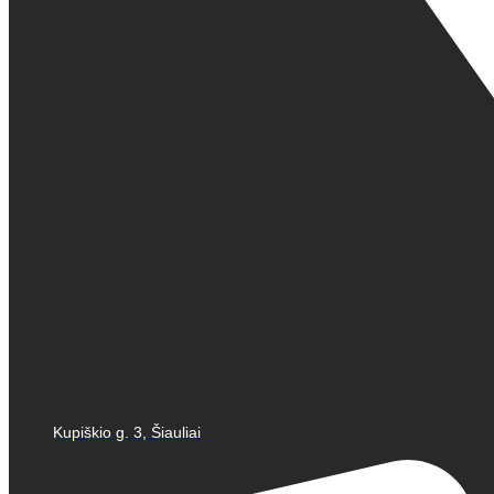
Kupiškio g. 3, Šiauliai