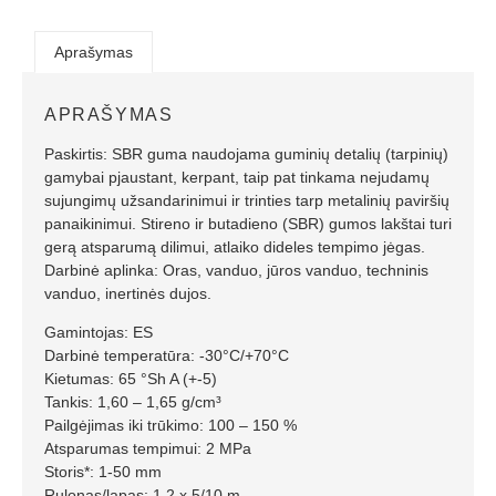
Aprašymas
APRAŠYMAS
Paskirtis: SBR guma naudojama guminių detalių (tarpinių)
gamybai pjaustant, kerpant, taip pat tinkama nejudamų
sujungimų užsandarinimui ir trinties tarp metalinių paviršių
panaikinimui. Stireno ir butadieno (SBR) gumos lakštai turi
gerą atsparumą dilimui, atlaiko dideles tempimo jėgas.
Darbinė aplinka: Oras, vanduo, jūros vanduo, techninis
vanduo, inertinės dujos.
Gamintojas: ES
Darbinė temperatūra: -30°C/+70°C
Kietumas: 65 °Sh A (+-5)
Tankis: 1,60 – 1,65 g/cm³
Pailgėjimas iki trūkimo: 100 – 150 %
Atsparumas tempimui: 2 MPa
Storis*: 1-50 mm
Rulonas/lapas: 1,2 x 5/10 m