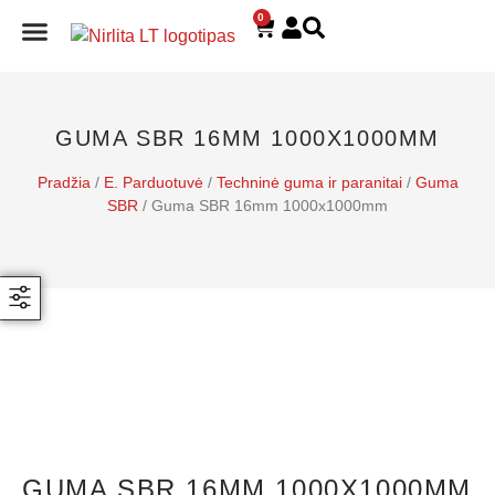
0
E. PARDUOTUVĖ
GUMA SBR 16MM 1000X1000MM
Pradžia
/
E. Parduotuvė
/
Techninė guma ir paranitai
/
Guma
SBR
/ Guma SBR 16mm 1000x1000mm
GUMA SBR 16MM 1000X1000MM