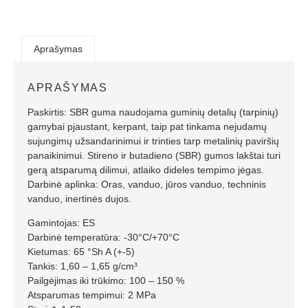
Aprašymas
APRAŠYMAS
Paskirtis: SBR guma naudojama guminių detalių (tarpinių)
gamybai pjaustant, kerpant, taip pat tinkama nejudamų
sujungimų užsandarinimui ir trinties tarp metalinių paviršių
panaikinimui. Stireno ir butadieno (SBR) gumos lakštai turi
gerą atsparumą dilimui, atlaiko dideles tempimo jėgas.
Darbinė aplinka: Oras, vanduo, jūros vanduo, techninis
vanduo, inertinės dujos.
Gamintojas: ES
Darbinė temperatūra: -30°C/+70°C
Kietumas: 65 °Sh A (+-5)
Tankis: 1,60 – 1,65 g/cm³
Pailgėjimas iki trūkimo: 100 – 150 %
Atsparumas tempimui: 2 MPa