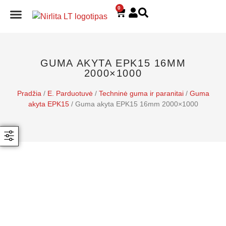
0
E. PARDUOTUVĖ
GUMA AKYTA EPK15 16MM
2000×1000
Pradžia
/
E. Parduotuvė
/
Techninė guma ir paranitai
/
Guma
akyta EPK15
/ Guma akyta EPK15 16mm 2000×1000