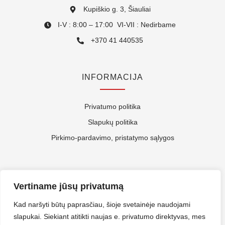
Kupiškio g. 3, Šiauliai
I-V : 8:00 – 17:00 VI-VII : Nedirbame
+370 41 440535
INFORMACIJA
Privatumo politika
Slapukų politika
Pirkimo-pardavimo, pristatymo sąlygos
APIE MUS
Vertiname jūsų privatumą
Kontaktai
Kad naršyti būtų paprasčiau, šioje svetainėje naudojami
slapukai. Siekiant atitikti naujas e. privatumo direktyvas, mes
Rekvizitai