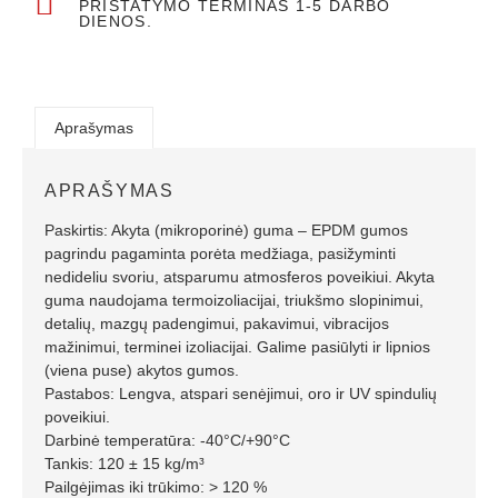
PRISTATYMO TERMINAS 1-5 DARBO
DIENOS.
Aprašymas
APRAŠYMAS
Paskirtis: Akyta (mikroporinė) guma – EPDM gumos
pagrindu pagaminta porėta medžiaga, pasižyminti
nedideliu svoriu, atsparumu atmosferos poveikiui. Akyta
guma naudojama termoizoliacijai, triukšmo slopinimui,
detalių, mazgų padengimui, pakavimui, vibracijos
mažinimui, terminei izoliacijai. Galime pasiūlyti ir lipnios
(viena puse) akytos gumos.
Pastabos: Lengva, atspari senėjimui, oro ir UV spindulių
poveikiui.
Darbinė temperatūra: -40°C/+90°C
Tankis: 120 ± 15 kg/m³
Pailgėjimas iki trūkimo: > 120 %