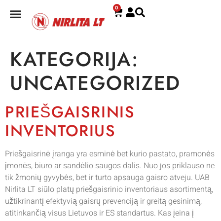
0
E. PARDUOTUVĖ
KATEGORIJA:
UNCATEGORIZED
PRIEŠGAISRINIS
INVENTORIUS
Priešgaisrinė įranga yra esminė bet kurio pastato, pramonės
įmonės, biuro ar sandėlio saugos dalis. Nuo jos priklauso ne
tik žmonių gyvybės, bet ir turto apsauga gaisro atveju. UAB
Nirlita LT siūlo platų priešgaisrinio inventoriaus asortimentą,
užtikrinantį efektyvią gaisrų prevenciją ir greitą gesinimą,
atitinkančią visus Lietuvos ir ES standartus. Kas įeina į