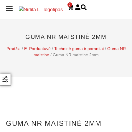
0
E. PARDUOTUVĖ
GUMA NR MAISTINĖ 2MM
Pradžia
/
E. Parduotuvė
/
Techninė guma ir paranitai
/
Guma NR
maistinė
/ Guma NR maistinė 2mm
GUMA NR MAISTINĖ 2MM