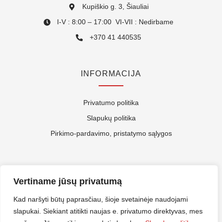
Kupiškio g. 3, Šiauliai
I-V : 8:00 – 17:00 VI-VII : Nedirbame
+370 41 440535
INFORMACIJA
Privatumo politika
Slapukų politika
Pirkimo-pardavimo, pristatymo sąlygos
APIE MUS
Vertiname jūsų privatumą
Kontaktai
Kad naršyti būtų paprasčiau, šioje svetainėje naudojami
slapukai. Siekiant atitikti naujas e. privatumo direktyvas, mes
Rekvizitai