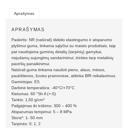
Aprašymas
APRAŠYMAS
Paskirtis: NR (natūrali) didelio elastingumo ir atsparumo
plyšimui guma, tinkama sąlyčiui su maisto produktais, taip
pat naudojama guminių detalių (tarpinių) gamybai,
nejudamų sujungimų sandarinimui, trinties tarp metalinių
paviršių panaikinimui.
Natūrali guma tinkama naudoti pieno, alaus, mėsos,
paukštienos, žuvies pramonėse, atitinka BfR reikalavimus.
Gamintojas: ES
Darbinė temperatūra: -40°C/+70°C
Kietumas: 60 °Sh A (+-5)
Tankis: 1,50 g/cm³
Pailgėjimas iki trūkimo: 300 – 400 %
Atsparumas tempimui: 5 – 8 MPa
Storis*: 1- 50 mm
Tarpinės: 0; 1; 2