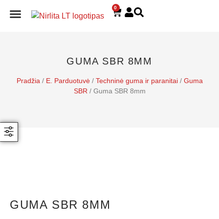
0
E. PARDUOTUVĖ
GUMA SBR 8MM
Pradžia
/
E. Parduotuvė
/
Techninė guma ir paranitai
/
Guma
SBR
/ Guma SBR 8mm
GUMA SBR 8MM