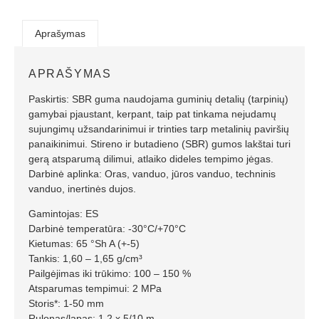
Aprašymas
APRAŠYMAS
Paskirtis: SBR guma naudojama guminių detalių (tarpinių)
gamybai pjaustant, kerpant, taip pat tinkama nejudamų
sujungimų užsandarinimui ir trinties tarp metalinių paviršių
panaikinimui. Stireno ir butadieno (SBR) gumos lakštai turi
gerą atsparumą dilimui, atlaiko dideles tempimo jėgas.
Darbinė aplinka: Oras, vanduo, jūros vanduo, techninis
vanduo, inertinės dujos.
Gamintojas: ES
Darbinė temperatūra: -30°C/+70°C
Kietumas: 65 °Sh A (+-5)
Tankis: 1,60 – 1,65 g/cm³
Pailgėjimas iki trūkimo: 100 – 150 %
Atsparumas tempimui: 2 MPa
Storis*: 1-50 mm
Rulonas/lapas: 1,2 x 5/10 m